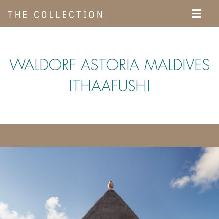
Ir
Menu
para
o
conteúdo
WALDORF ASTORIA MALDIVES
ITHAAFUSHI