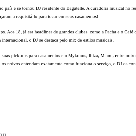
 país e se tornou DJ residente do Bagatelle. A curadoria musical no res
aram a requisitá-lo para tocar em seus casamentos!
s. Aos 18, já era headliner de grandes clubes, como a Pacha e o Café 
a internacional, o DJ se destaca pelo mix de estilos musicais.
ou suas pick-ups para casamentos em Mykonos, Ibiza, Miami, entre outr
 os noivos entendam exatamente como funciona o serviço, o DJ os conv
on.