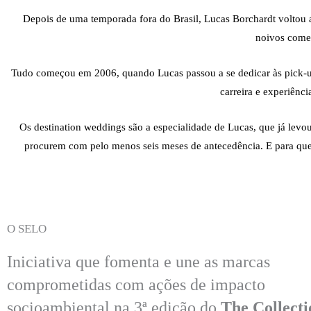
Depois de uma temporada fora do Brasil, Lucas Borchardt voltou ao
noivos começ
Tudo começou em 2006, quando Lucas passou a se dedicar às pick-up
carreira e experiênci
Os destination weddings são a especialidade de Lucas, que já lev
procurem com pelo menos seis meses de antecedência. E para que
O SELO
Iniciativa que fomenta e une as marcas
comprometidas com ações de impacto
socioambiental na 3ª edição do
The Collecti